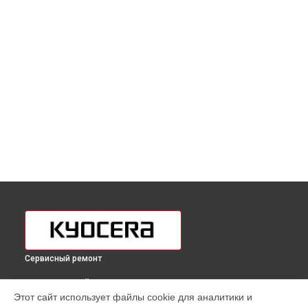
Сервисный ремонт
ВЫБЕРИ СВОЙ ГОРОД
Этот сайт использует файлы cookie для аналитики и
Замена лазера МФУ ECOSYS M2735dn Kyocera в