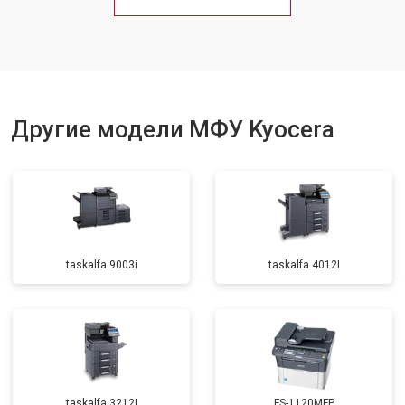
Замена блока питания
от 2500 ₽
Заказать
Замена вала
от 3500 ₽
Заказать
Другие модели МФУ Kyocera
taskalfa 9003i
taskalfa 4012I
taskalfa 3212I
FS-1120MFP