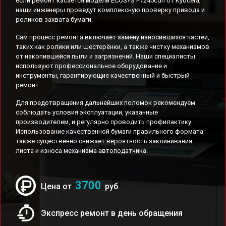
если ремонт касается модели ECOSYS P7240cdn от Kyocera,
наши инженеры проведут комплексную проверку привода и
роликов захвата бумаги.
Сам процесс ремонта включает замену износившихся частей,
таких как ролики или шестерёнки, а также чистку механизмов
от накопившейся пыли и загрязнений. Наши специалисты
используют профессиональное оборудование и
инструменты, гарантирующие качественный и быстрый
ремонт.
Для предотвращения дальнейших поломок рекомендуем
соблюдать условия эксплуатации, указанные
производителем, и регулярно проводить профилактику.
Использование качественной бумаги правильного формата
также существенно снижает вероятность заклинивания
листа и износа механизма автоподатчика.
3700
Цена от
руб
Экспресс ремонт в день обращения