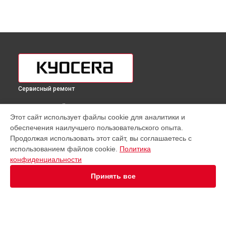
Сервисный ремонт
ВЫБЕРИ СВОЙ ГОРОД
Этот сайт использует файлы cookie для аналитики и
Ремонт автоподатчика принтера ECOSYS P7240cdn Kyocera
обеспечения наилучшего пользовательского опыта.
в
Краснодаре
Продолжая использовать этот сайт, вы соглашаетесь с
Ремонт автоподатчика принтера ECOSYS P7240cdn Kyocera
использованием файлов cookie.
Политика
в
Ростове-на-Дону
конфиденциальности
Ремонт автоподатчика принтера ECOSYS P7240cdn Kyocera
в
Нижнем Новгороде
Принять все
Ремонт автоподатчика принтера ECOSYS P7240cdn Kyocera
в
Новосибирске
Ремонт автоподатчика принтера ECOSYS P7240cdn Kyocera
в
Челябинске
Ремонт автоподатчика принтера ECOSYS P7240cdn Kyocera